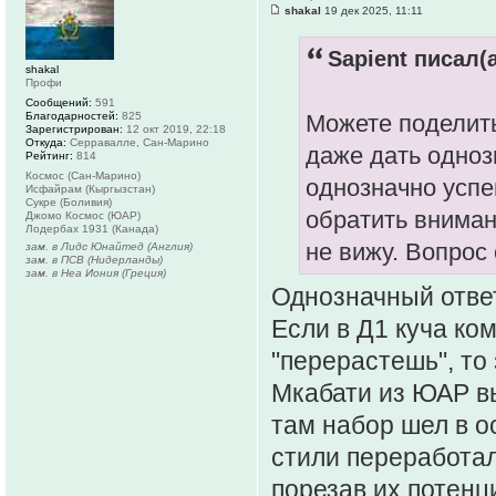
shakal
19 дек 2025, 11:11
Sapient писал(а
shakal
Профи
Сообщений:
591
Благодарностей:
825
Можете поделить
Зарегистрирован:
12 окт 2019, 22:18
Откуда:
Серравалле, Сан-Марино
даже дать одноз
Рейтинг:
814
Космос (Сан-Марино)
однозначно успе
Исфайрам (Кыргызстан)
Сукре (Боливия)
обратить вниман
Джомо Космос (ЮАР)
Лодербах 1931 (Канада)
не вижу. Вопрос 
зам. в Лидс Юнайтед (Англия)
зам. в ПСВ (Нидерланды)
зам. в Неа Иония (Греция)
Однозначный ответ
Если в Д1 куча ком
"перерастешь", то
Мкабати из ЮАР вы
там набор шел в о
стили переработал
порезав их потенц