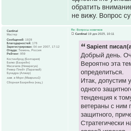
обратить внимание
не вижу. Вопрос су
Re: Вопросы новичков
Cardinal
Cardinal
19 дек 2025, 10:11
Мастер
Сообщений:
1928
Благодарностей:
176
Sapient писал(а
Зарегистрирован:
04 окт 2007, 17:12
Откуда:
Тюмень, Россия
Добрый день. Оч
Рейтинг:
959
Костинброд (Болгария)
Вероятно эта те
Бапко (Бахрейн)
Масачапа (Никарагуа)
Ривер Плейт (Парагвай)
определиться.
Бухадра (Алжир)
зам. в Морн (Маврикий)
Итак, допустим 
Сборная Бахрейна (нац.)
одного защитног
тенденция к том
ветераны с ним 
защитного, прич
Стратегически н