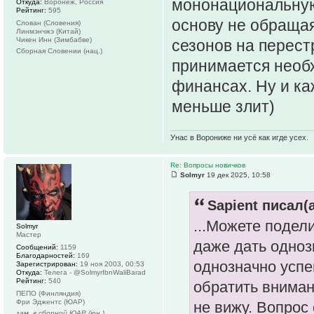
мононациональную
Откуда:
Воронеж, Россия
Рейтинг:
595
основу не обращая
Слован (Словения)
Линмэнчжэ (Китай)
Чикен Инн (Зимбабве)
сезонов на перест
Сборная Словении (нац.)
принимается необх
финансах. Ну и ка
меньше злит)
Унас в Ворониже ни усё как игде усех.
Re: Вопросы новичков
Solmyr
19 дек 2025, 10:58
Sapient писал(а
...Можете подел
Solmyr
Мастер
даже дать одноз
Сообщений:
1159
Благодарностей:
169
однозначно успе
Зарегистрирован:
19 ноя 2003, 00:53
Откуда:
Телега - @SolmyrIbnWaliBarad
Рейтинг:
540
обратить вниман
ПЕПО (Финляндия)
Фри Эджентс (ЮАР)
не вижу. Вопрос 
зам. в сборной ЮАР (юн.)