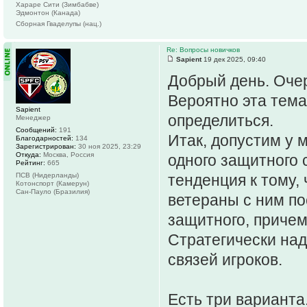
Хараре Сити (Зимбабве)
Эдмонтон (Канада)
Сборная Гваделупы (нац.)
Re: Вопросы новичков
Sapient
19 дек 2025, 09:40
Добрый день. Оче
Вероятно эта тема
Sapient
определиться.
Менеджер
Сообщений:
191
Итак, допустим у 
Благодарностей:
134
Зарегистрирован:
30 ноя 2025, 23:29
Откуда:
Москва, Россия
одного защитного 
Рейтинг:
665
ПСВ (Нидерланды)
тенденция к тому,
Котонспорт (Камерун)
Сан-Пауло (Бразилия)
ветераны с ним по
защитного, причем
Стратегически над
связей игроков.
Есть три варианта