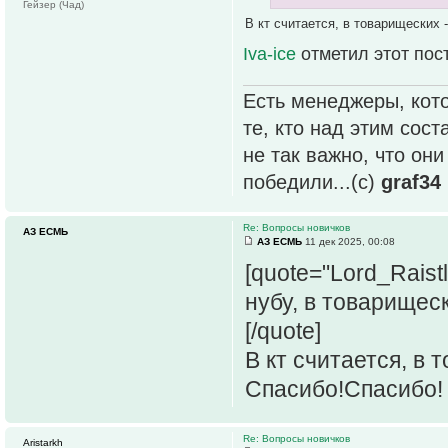
Гейзер (Чад)
В кт считается, в товарищеских -
Iva-ice
отметил этот пос
Есть менеджеры, кото
те, кто над этим сос
не так важно, что он
победили...(с)
graf34
Re: Вопросы новичков
АЗ ЕСМЬ
АЗ ЕСМЬ
11 дек 2025, 00:08
[quote="Lord_Raist
нубу, в товарищес
[/quote]
В кт считается, в т
Спасибо!Спасибо
Re: Вопросы новичков
Aristarkh