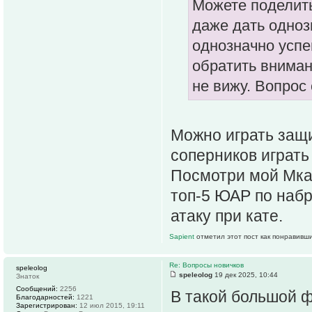
Можете поделить
даже дать одноз
однозначно успе
обратить вниман
не вижу. Вопрос 
Можно играть защи
соперников играть 
Посмотри мой Мкам
топ-5 ЮАР по набр
атаку при кате.
Sapient
отметил этот пост как понравивш
Re: Вопросы новичков
speleolog
speleolog
19 дек 2025, 10:44
Знаток
Сообщений:
2256
В такой большой фе
Благодарностей:
1221
Зарегистрирован:
12 июл 2015, 19:11