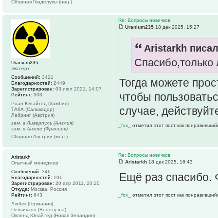
Сборная Гваделупы (нац.)
Re: Вопросы новичков
Uranium235
18 дек 2025, 15:27
Aristarkh писал
Спасибо,только 
Uranium235
Эксперт
Сообщений:
3421
Тогда можете прост
Благодарностей:
2449
Зарегистрирован:
03 июл 2021, 14:07
чтобы пользоватьс
Рейтинг:
903
Роан Юнайтед (Замбия)
случае, действуйт
ТАКА (Сальвадор)
Лебринг (Австрия)
зам. в Ливерпуль (Англия)
_fox_
отметил этот пост как понравивший
зам. в Анжле (Франция)
Сборная Австрии (мол.)
Re: Вопросы новичков
Aristarkh
Aristarkh
18 дек 2025, 16:43
Опытный менеджер
Сообщений:
346
Ещё раз спасибо. 
Благодарностей:
101
Зарегистрирован:
20 апр 2011, 20:20
Откуда:
Москва, Россия
Рейтинг:
643
_fox_
отметил этот пост как понравивший
Любек (Германия)
Пельикано (Венесуэла)
Окленд Юнайтед (Новая Зеландия)