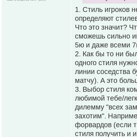
1. Стиль игроков 
определяют стиле
Что это значит? Ч
сможешь сильно и
5ю и даже всеми 7
2. Как бы то ни бы
одного стиля нужн
линии соседства б
матчу). А это бол
3. Выбор стиля ко
любимой тебе/легк
дилемму "всех зам
захотим". Например
форвардов (если 
стиля получить и и