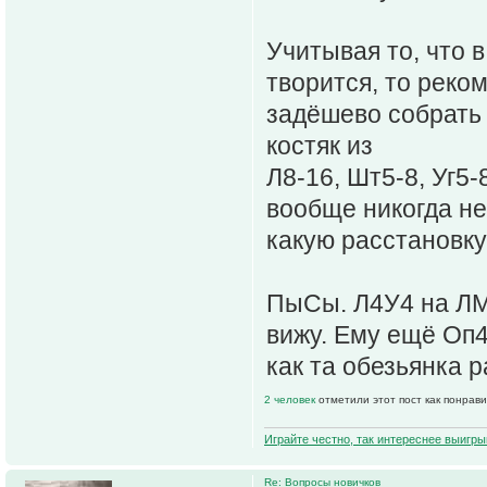
Учитывая то, что 
творится, то реко
задёшево собрать
костяк из
Л8-16, Шт5-8, Уг5
вообще никогда не 
какую расстановку,
ПыСы. Л4У4 на ЛМ
вижу. Ему ещё Оп4
как та обезьянка 
2 человек
отметили этот пост как понрав
Играйте честно, так интереснее выигры
Re: Вопросы новичков