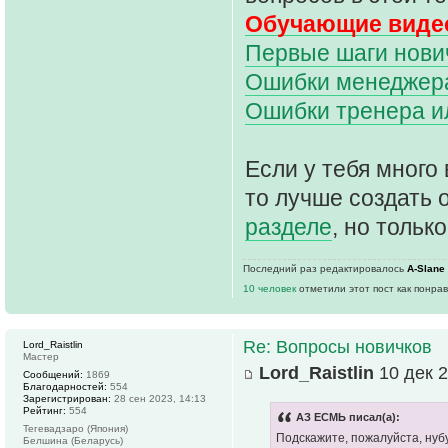
Обучающие видео
Первые шаги нович
Ошибки менеджера 
Ошибки тренера и
Если у тебя много 
то лучше создать 
разделе
, но только
Последний раз редактировалось
A-Slane
10 человек
отметили этот пост как понра
Re: Вопросы новичков
Lord_Raistlin
Мастер
Lord_Raistlin
10 дек 2
Сообщений:
1869
Благодарностей:
554
Зарегистрирован:
28 сен 2023, 14:13
Рейтинг:
554
АЗ ЕСМЬ писал(а):
Тегевадзаро (Япония)
Подскажите, пожалуйста, нуб
Белшина (Беларусь)