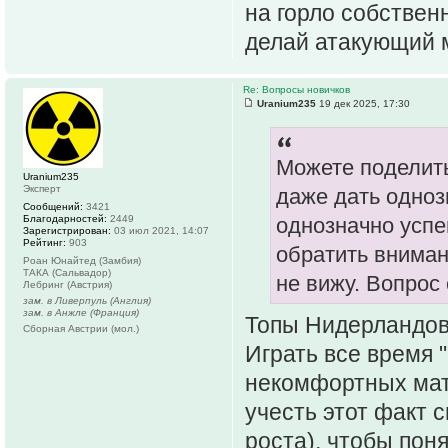
на горло собствен
делай атакующий 
Re: Вопросы новичков
Uranium235
19 дек 2025, 17:30
Можете поделить
Uranium235
Эксперт
даже дать одноз
Сообщений:
3421
Благодарностей:
2449
однозначно успе
Зарегистрирован:
03 июл 2021, 14:07
Рейтинг:
903
обратить вниман
Роан Юнайтед (Замбия)
ТАКА (Сальвадор)
не вижу. Вопрос 
Лебринг (Австрия)
зам. в Ливерпуль (Англия)
зам. в Анжле (Франция)
Топы Нидерландов 
Сборная Австрии (мол.)
Играть все время "
некомфортных мат
учесть этот факт 
роста), чтобы поня