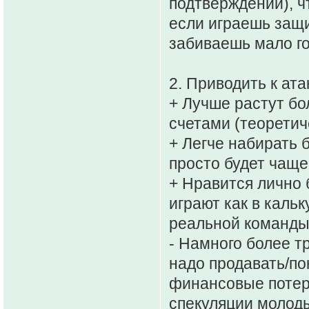
подтверждений), ч
если играешь защи
забиваешь мало го
2. Приводить к ат
+ Лучше растут бо
счетами (теоретич
+ Легче набирать 
просто будет чаще
+ Нравится лично 
играют как в каль
реальной команды
- Намного более т
надо продавать/по
финансовые потери,
спекуляции молоды