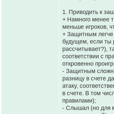
1. Приводить к за
+ Намного менее т
меньше игроков, ч
+ Защитным легче 
будущем, если ты 
рассчитывает?), т
соответствии с пр
откровенно проиг
- Защитным сложне
разницу в счете д
атаку, соответств
в счете. В том чис
правилами);
- Слышал (но для 