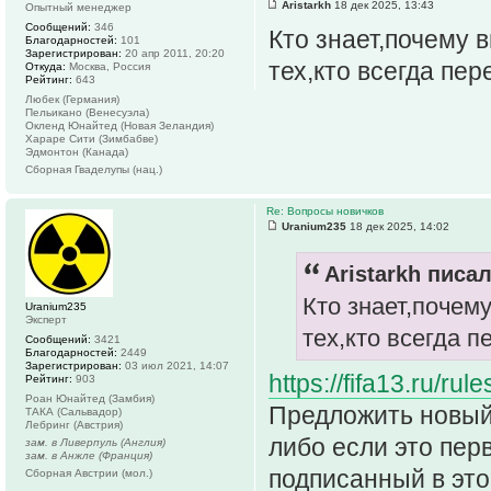
Aristarkh
18 дек 2025, 13:43
Опытный менеджер
Сообщений:
346
Кто знает,почему 
Благодарностей:
101
Зарегистрирован:
20 апр 2011, 20:20
тех,кто всегда пер
Откуда:
Москва, Россия
Рейтинг:
643
Любек (Германия)
Пельикано (Венесуэла)
Окленд Юнайтед (Новая Зеландия)
Хараре Сити (Зимбабве)
Эдмонтон (Канада)
Сборная Гваделупы (нац.)
Re: Вопросы новичков
Uranium235
18 дек 2025, 14:02
Aristarkh писал
Кто знает,почем
Uranium235
Эксперт
тех,кто всегда 
Сообщений:
3421
Благодарностей:
2449
Зарегистрирован:
03 июл 2021, 14:07
https://fifa13.ru/r
Рейтинг:
903
Роан Юнайтед (Замбия)
Предложить новый 
ТАКА (Сальвадор)
Лебринг (Австрия)
либо если это пер
зам. в Ливерпуль (Англия)
зам. в Анжле (Франция)
подписанный в это
Сборная Австрии (мол.)