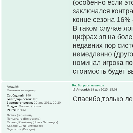
(особенно если эт
заключался контра
конце сезона 16% 
В таком случае ло
цифрах зп на боле
недавних пор сист
немедленно (друго
номинал игрока по
стоимость будет в
Re: Вопросы новичков
Aristarkh
Aristarkh
18 дек 2025, 15:08
Опытный менеджер
Сообщений:
346
Спасибо,только ле
Благодарностей:
101
Зарегистрирован:
20 апр 2011, 20:20
Откуда:
Москва, Россия
Рейтинг:
643
Любек (Германия)
Пельикано (Венесуэла)
Окленд Юнайтед (Новая Зеландия)
Хараре Сити (Зимбабве)
Эдмонтон (Канада)