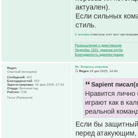
актуален).
Если сильных кома
стиль.
2 человек
отметили этот пост как понрав
Размышления о демотивации
Лодербах 1931: дневник клуба
Благодарность администрации
Re: Вопросы новичков
Regen
Regen
19 дек 2025, 14:40
Опытный менеджер
Сообщений:
402
Благодарностей:
353
Sapient писал(а
Зарегистрирован:
04 фев 2009, 07:44
Откуда:
Виллемстад
Нравится лично 
Рейтинг:
538
Ганза (Германия)
играют как в ка
реальной команд
Если бы защитный
перед атакующим, 