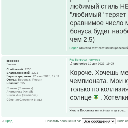
любимый стиль НЕ 
"любимый" теряет 
сравнимое число м
бонуса будет наоб
чем 2,5)
Regen
отметил этот пост как понравивши
Re: Вопросы новичков
speleolog
speleolog
19 дек 2025, 19:05
Знаток
Сообщений:
2256
Короче. Хочешь ме
Благодарностей:
1221
Зарегистрирован:
12 июл 2015, 19:11
чемпионата. Мои к
Откуда:
Воронеж, Россия
Рейтинг:
595
только по коллизи
Слован (Словения)
Линмэнчжэ (Китай)
Чикен Инн (Зимбабве)
солнце
. Хотелк
Сборная Словении (нац.)
Унас в Ворониже ни усё как игде усех.
Пред.
Показать сообщения за:
Поле с