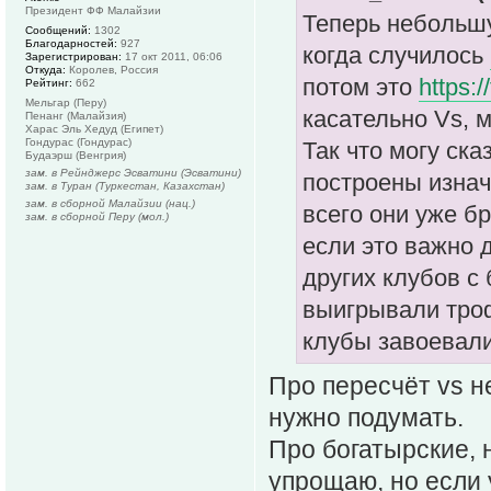
Президент ФФ Малайзии
Теперь небольшу
Сообщений:
1302
Благодарностей:
927
когда случилось
Зарегистрирован:
17 окт 2011, 06:06
Откуда:
Королев, Россия
потом это
https:
Рейтинг:
662
Мельгар (Перу)
касательно Vs, 
Пенанг (Малайзия)
Харас Эль Хедуд (Египет)
Гондурас (Гондурас)
Так что могу ска
Будаэрш (Венгрия)
зам. в Рейнджерс Эсватини (Эсватини)
построены изнач
зам. в Туран (Туркестан, Казахстан)
зам. в сборной Малайзии (нац.)
всего они уже б
зам. в сборной Перу (мол.)
если это важно 
других клубов с
выигрывали троф
клубы завоевали
Про пересчёт vs не
нужно подумать.
Про богатырские, 
упрощаю, но если 