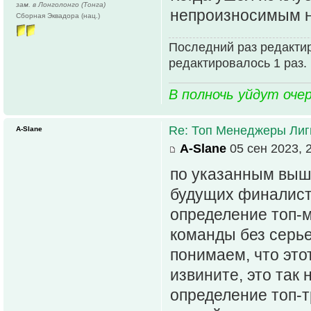
зам. в Лонголонго (Тонга)
непроизносимым 
Сборная Эквадора (нац.)
Последний раз редакти
редактировалось 1 раз.
В полночь уйдут оче
Re: Топ Менеджеры Лиги
A-Slane
A-Slane
05 сен 2023, 
по указанным выш
будущих финалиста
определение топ-м
команды без серье
понимаем, что этот
извините, это так 
определение топ-т