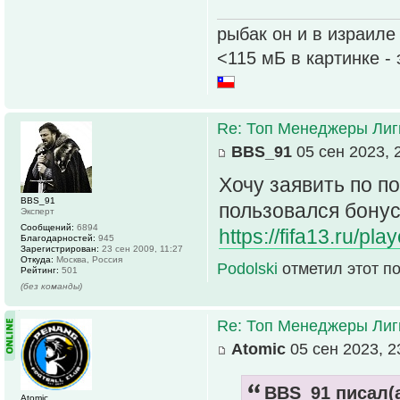
рыбак он и в израиле
<115 мБ в картинке -
Re: Топ Менеджеры Лиги
BBS_91
05 сен 2023, 
Хочу заявить по п
BBS_91
пользовался бонус
Эксперт
Сообщений:
6894
https://fifa13.ru/pl
Благодарностей:
945
Зарегистрирован:
23 сен 2009, 11:27
Откуда:
Москва, Россия
Podolski
отметил этот п
Рейтинг:
501
(без команды)
Re: Топ Менеджеры Лиги
Atomic
05 сен 2023, 2
BBS_91 писал(а
Atomic