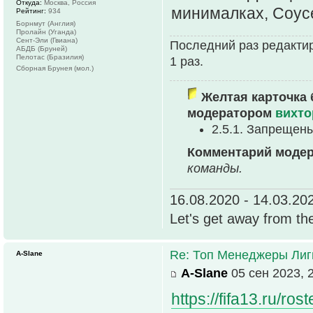
Откуда:
Москва, Россия
минималках, Соус
Рейтинг:
934
Борнмут (Англия)
Пролайн (Уганда)
Сент-Эли (Гвиана)
Последний раз редактир
АБДБ (Бруней)
Пелотас (Бразилия)
1 раз.
Сборная Брунея (мол.)
Желтая карточка 
модератором
вихто
2.5.1. Запрещен
Комментарий моде
команды.
16.08.2020 - 14.03.20
Let's get away from th
Re: Топ Менеджеры Лиги
A-Slane
A-Slane
05 сен 2023, 
https://fifa13.ru/ro