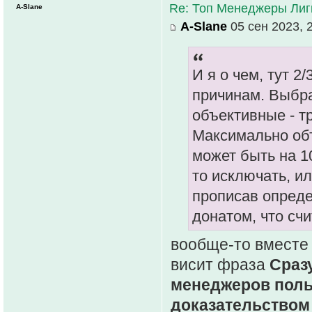
Re: Топ Менеджеры Лиги
A-Slane
A-Slane
05 сен 2023, 
И я о чем, тут 2
причинам. Выбр
объективные - т
Максимально объ
может быть на 1
то исключать, ил
прописав опреде
донатом, что счи
вообще-то вместе 
висит фраза
Сразу
менеджеров поль
доказательством 