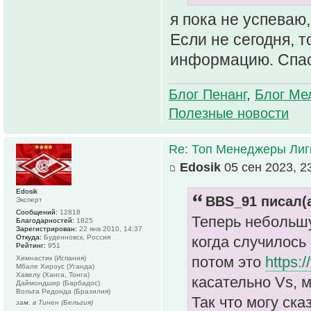
я пока не успеваю,
Если не сегодня, 
информацию. Спас
Блог Пенанг
,
Блог Ме
Полезные новости
Re: Топ Менеджеры Лиги
Edosik
05 сен 2023, 2
Edosik
BBS_91 писал(а
Эксперт
Сообщений:
12818
Теперь небольшу
Благодарностей:
1825
Зарегистрирован:
22 янв 2010, 14:37
Откуда:
Буденновск, Россия
когда случилось
Рейтинг:
951
потом это
https:
Химнастик (Испания)
Мбале Хироус (Уганда)
Хавелу (Ханга, Тонга)
касательно Vs, 
Даймондшир (Барбадос)
Вольта Редонда (Бразилия)
Так что могу ска
зам. в Тинен (Бельгия)