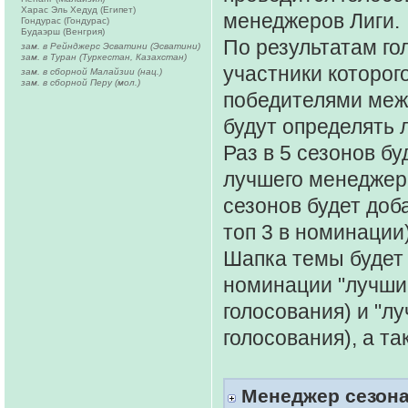
Харас Эль Хедуд (Египет)
менеджеров Лиги.
Гондурас (Гондурас)
Будаэрш (Венгрия)
По результатам го
зам. в Рейнджерс Эсватини (Эсватини)
зам. в Туран (Туркестан, Казахстан)
участники которог
зам. в сборной Малайзии (нац.)
зам. в сборной Перу (мол.)
победителями межд
будут определять
Раз в 5 сезонов б
лучшего менеджер
сезонов будет доб
топ 3 в номинации)
Шапка темы будет
номинации "лучший
голосования) и "л
голосования), а та
Менеджер сезон