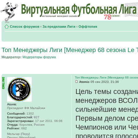
Список форумов
‹
За пределами Лиги
‹
Оффтопик
Топ Менеджеры Лиги [Менеджер 68 сезона Le Ti
Модератор:
Модераторы форума
Топ Менеджеры Лиги [Менеджер 68 сезона 
Atomic
05 сен 2023, 21:36
Цель темы создани
менеджеров ВСОЛа.
Atomic
сильнейшие менед
Президент ФФ Малайзии
Сообщений:
1302
Первым делом сре
Благодарностей:
927
Зарегистрирован:
17 окт 2011, 06:06
Откуда:
Королев, Россия
Чемпионов или Че
Рейтинг:
662
Мельгар (Перу)
проводится голосо
Пенанг (Малайзия)