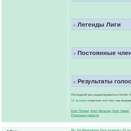
Легенды Лиги
Постоянные член
Результаты голо
Последний раз редактировалось Atomic 01
14 человек
отметили этот пост как понра
Блог Пенанг
,
Блог Мельгар
,
Блог Харас
Полезные новости
Re: Топ Менеджеры Лиги начиная с 55 се