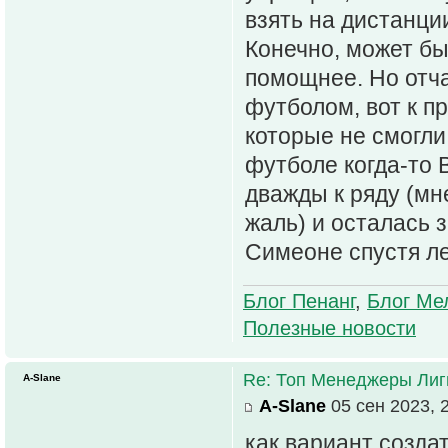
взять на дистанци
Конечно, может бы
помощнее. Но отча
футболом, вот к п
которые не смогл
футболе когда-то 
дважды к ряду (мн
жаль) и осталась 
Симеоне спустя ле
Блог Пенанг
,
Блог Ме
Полезные новости
Re: Топ Менеджеры Лиги
A-Slane
A-Slane
05 сен 2023, 
как вариант созда