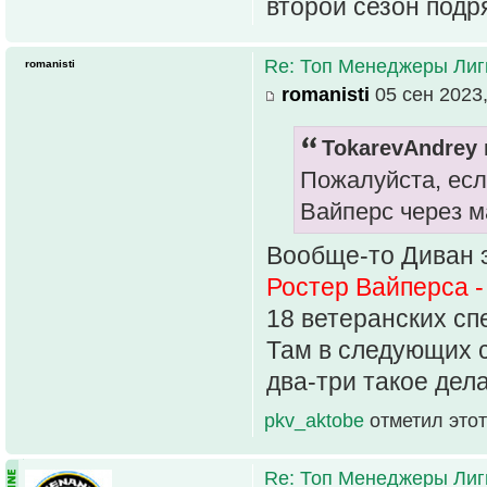
второй сезон подр
Re: Топ Менеджеры Лиги
romanisti
romanisti
05 сен 2023,
TokarevAndrey 
Пожалуйста, есл
Вайперс через м
Вообще-то Диван э
Ростер Вайперса - 
18 ветеранских спе
Там в следующих с
два-три такое дела
pkv_aktobe
отметил этот
Re: Топ Менеджеры Лиги