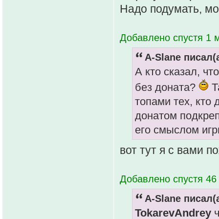
Надо подумать, мо
Добавлено спустя 1 м
A-Slane писал(а
А кто сказал, ч
без доната?
Т
топами тех, кто 
донатом подкреп
его смыслом игр
вот тут я с вами п
Добавлено спустя 46 
A-Slane писал(а
TokarevAndrey
ч