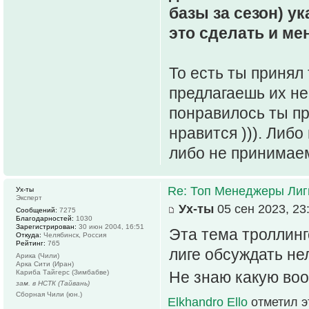
базы за сезон) у
это сделать и ме
То есть ты принял 
предлагаешь их не 
понравилось ты пр
нравится ))). Либ
либо не принимае
Re: Топ Менеджеры Лиги
Ух-ты
Эксперт
Ух-ты
05 сен 2023, 23
Сообщений:
7275
Благодарностей:
1030
Зарегистрирован:
30 июн 2004, 16:51
Эта тема троллинг
Откуда:
Челябинск, Россия
Рейтинг:
765
лиге обсуждать не
Арика (Чили)
Арка Сити (Иран)
Кариба Тайгерс (Зимбабве)
Не знаю какую во
зам. в НСТК (Тайвань)
Сборная Чили (юн.)
Elkhandro Ello
отметил э