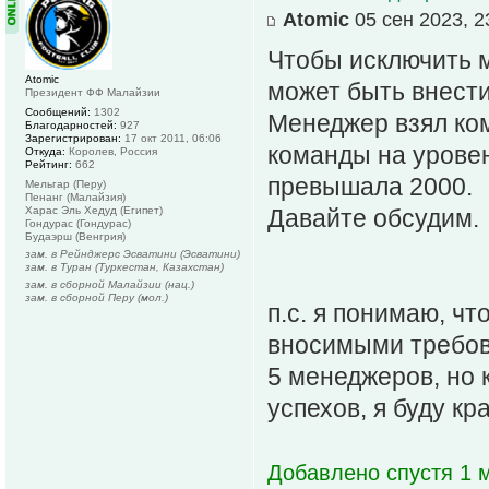
Atomic
05 сен 2023, 2
Чтобы исключить м
Atomic
может быть внести
Президент ФФ Малайзии
Сообщений:
1302
Менеджер взял ком
Благодарностей:
927
Зарегистрирован:
17 окт 2011, 06:06
команды на уровен
Откуда:
Королев, Россия
Рейтинг:
662
превышала 2000.
Мельгар (Перу)
Пенанг (Малайзия)
Харас Эль Хедуд (Египет)
Давайте обсудим.
Гондурас (Гондурас)
Будаэрш (Венгрия)
зам. в Рейнджерс Эсватини (Эсватини)
зам. в Туран (Туркестан, Казахстан)
зам. в сборной Малайзии (нац.)
зам. в сборной Перу (мол.)
п.с. я понимаю, ч
вносимыми требова
5 менеджеров, но
успехов, я буду кр
Добавлено спустя 1 м