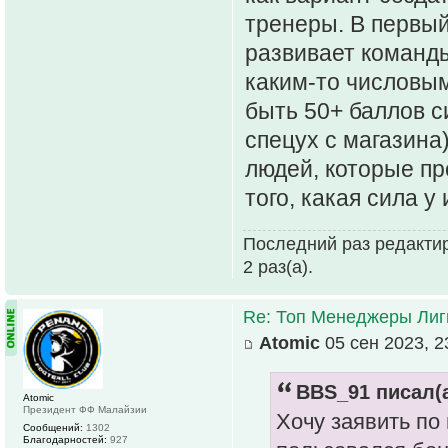
тренеры. В первы
развивает команды
каким-то числовым
быть 50+ баллов с
спецух с магазина
людей, которые пр
того, какая сила у
Последний раз редакти
2 раз(а).
Re: Топ Менеджеры Лиги
Atomic
05 сен 2023, 2
BBS_91 писал(а
Atomic
Президент ФФ Малайзии
Хочу заявить по
Сообщений:
1302
Благодарностей:
927