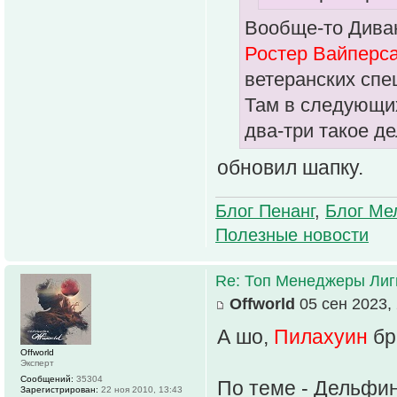
Вообще-то Диван
Ростер Вайперса 
ветеранских спец
Там в следующих
два-три такое де
обновил шапку.
Блог Пенанг
,
Блог Ме
Полезные новости
Re: Топ Менеджеры Лиги
Offworld
05 сен 2023, 
А шо,
Пилахуин
бр
Offworld
Эксперт
Сообщений:
35304
По теме - Дельфин
Зарегистрирован:
22 ноя 2010, 13:43