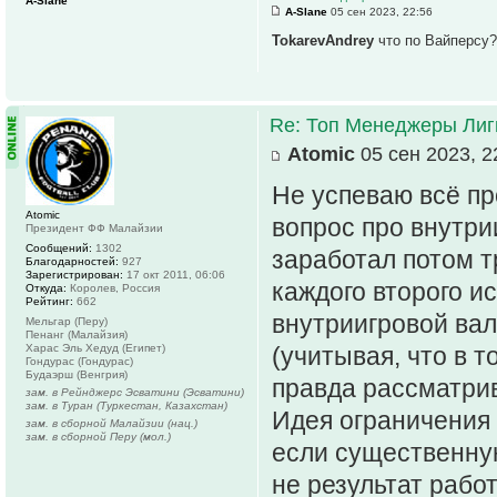
A-Slane
A-Slane
05 сен 2023, 22:56
TokarevAndrey
что по Вайперсу?
Re: Топ Менеджеры Лиги
Atomic
05 сен 2023, 2
Не успеваю всё пр
Atomic
вопрос про внутрии
Президент ФФ Малайзии
Сообщений:
1302
заработал потом т
Благодарностей:
927
Зарегистрирован:
17 окт 2011, 06:06
каждого второго ис
Откуда:
Королев, Россия
Рейтинг:
662
внутриигровой вал
Мельгар (Перу)
Пенанг (Малайзия)
Харас Эль Хедуд (Египет)
(учитывая, что в т
Гондурас (Гондурас)
Будаэрш (Венгрия)
правда рассматри
зам. в Рейнджерс Эсватини (Эсватини)
зам. в Туран (Туркестан, Казахстан)
Идея ограничения 
зам. в сборной Малайзии (нац.)
зам. в сборной Перу (мол.)
если существенную
не результат рабо