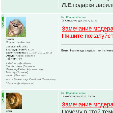
Л.Е.
подарки дарил
Re: Сборная России
Karwar
06 дек 2017, 12:32
Замечание модер
Пишите пожалуйст
Karwar
Модератор форума
Сообщений:
6632
Благодарностей:
3108
Ёжик:
На мне где сядешь, там и слезе
Зарегистрирован:
01 май 2010, 20:18
Откуда:
Харків, Украина
Рейтинг:
750
Хэйеблех (Джибути)
Сан-Антонио (Боливия)
Майванд (Кабул, Афганистан)
Твистер (Эстония)
Калор (Мексика)
зам. в Манчестер Юнайтед (Эсватини)
Сборная Джибути (юн.)
Re: Сборная России
миха
06 дек 2017, 13:59
Замечание модер
Почему в этой тем
миха