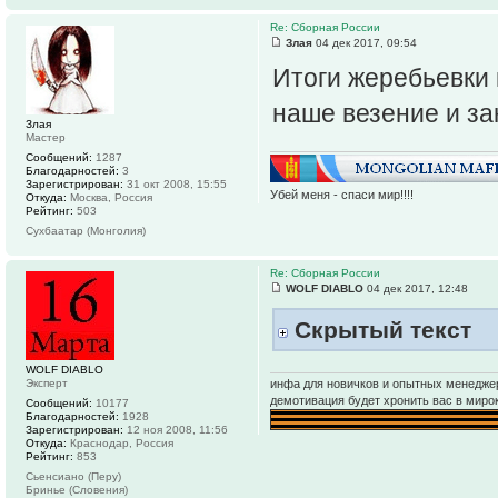
Re: Сборная России
Злая
04 дек 2017, 09:54
Итоги жеребьевки
наше везение и з
Злая
Мастер
Сообщений:
1287
Благодарностей:
3
Зарегистрирован:
31 окт 2008, 15:55
Убей меня - спаси мир!!!!
Откуда:
Москва, Россия
Рейтинг:
503
Сухбаатар (Монголия)
Re: Сборная России
WOLF DIABLO
04 дек 2017, 12:48
Скрытый текст
WOLF DIABLO
инфа для новичков и опытных менеджер
Эксперт
демотивация будет хронить вас в миро
Сообщений:
10177
Благодарностей:
1928
Зарегистрирован:
12 ноя 2008, 11:56
Откуда:
Краснодар, Россия
Рейтинг:
853
Сьенсиано (Перу)
Бринье (Словения)