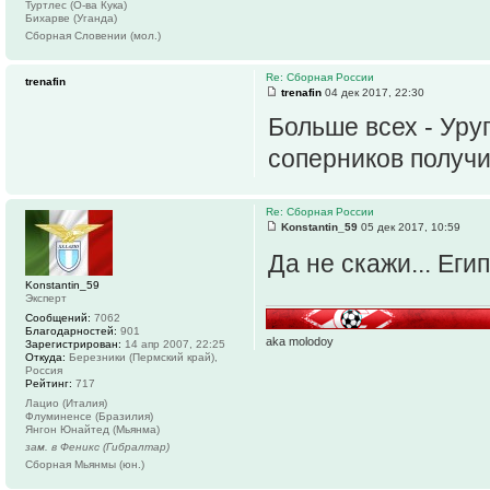
Туртлес (О-ва Кука)
Бихарве (Уганда)
Сборная Словении (мол.)
Re: Сборная России
trenafin
trenafin
04 дек 2017, 22:30
Больше всех - Уру
соперников получи
Re: Сборная России
Konstantin_59
05 дек 2017, 10:59
Да не скажи... Ег
Konstantin_59
Эксперт
Сообщений:
7062
Благодарностей:
901
aka molodoy
Зарегистрирован:
14 апр 2007, 22:25
Откуда:
Березники (Пермский край),
Россия
Рейтинг:
717
Лацио (Италия)
Флуминенсе (Бразилия)
Янгон Юнайтед (Мьянма)
зам. в Феникс (Гибралтар)
Сборная Мьянмы (юн.)