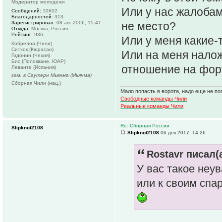
Модератор молодежи
Или у нас жалобам
Сообщений:
10602
Благодарностей:
313
Зарегистрирован:
08 авг 2006, 15:41
не место?
Откуда:
Москва, Россия
Рейтинг:
936
Или у меня какие-
Кобрелоа (Чили)
Ситхок (Кюрасао)
Или на меня нало
Годонин (Чехия)
Бис (Полокване, ЮАР)
отношение на фо
Леванте (Испания)
зам. в Саутерн Мьянма (Мьянма)
Сборная Чили (нац.)
Мало попасть в ворота, надо еще не поп
Свободные команды Чили
Реальные команды Чили
Re: Сборная России
Slipknot2108
Slipknot2108
06 дек 2017, 14:26
Rostavr писал(а
У вас такое неу
или к своим спа