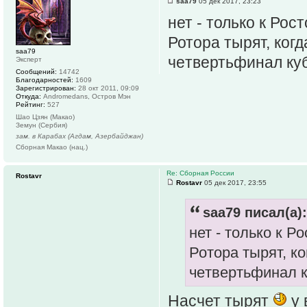
saa79
05 дек 2017, 23:23
нет - только к Ро
Ротора тырят, когд
saa79
чeтвeртьфинaл кy
Эксперт
Сообщений:
14742
Благодарностей:
1609
Зарегистрирован:
28 окт 2011, 09:09
Откуда:
Andromedans, Остров Мэн
Рейтинг:
527
Шао Цзян (Макао)
Земун (Сербия)
зам. в Карабах (Агдам, Азербайджан)
Сборная Макао (нац.)
Re: Сборная России
Rostavr
Rostavr
05 дек 2017, 23:55
saa79 писал(а):
нет - только к 
Ротора тырят, ко
чeтвeртьфинaл к
Насчет тырят
у 