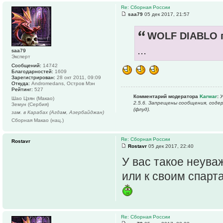
Re: Сборная России
saa79
05 дек 2017, 21:57
WOLF DIABLO п
...
saa79
Эксперт
Сообщений:
14742
Благодарностей:
1609
Зарегистрирован:
28 окт 2011, 09:09
Откуда:
Andromedans, Остров Мэн
Рейтинг:
527
Комментарий модератора
Karwar
:
У
Шао Цзян (Макао)
2.5.6. Запрещены сообщения, сод
Земун (Сербия)
(флуд).
зам. в Карабах (Агдам, Азербайджан)
Сборная Макао (нац.)
Re: Сборная России
Rostavr
Rostavr
05 дек 2017, 22:40
У вас такое неува
или к своим спарт
Re: Сборная России