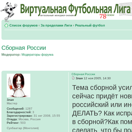
Список форумов
‹
За пределами Лиги
‹
Реальный футбол
Сборная России
Модератор:
Модераторы форума
Сборная России
Злая
12 ноя 2005, 14:30
Тема сборной уси
сейчас придёт нов
Злая
российский или ин
Мастер
Сообщений:
1287
ДЕЛАТЬ? Как испра
Благодарностей:
3
Зарегистрирован:
31 окт 2008, 15:55
Откуда:
Москва, Россия
в сборной?Как пом
Рейтинг:
503
Сухбаатар (Монголия)
сделать, что бы п