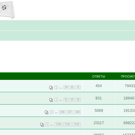
ОТВЕТЫ
ПРОСМО
454
7943
...
1
29
30
31
831
18946
...
1
54
55
56
5069
19131
...
1
336
337
338
23117
68822
...
1
1540
1541
1542