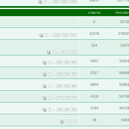
28857
16777
...
1
1922
1923
1924
ОТВЕТЫ
ПРОСМО
0
2073
31676
37835
...
1
2110
2111
2112
324
1347
...
1
20
21
22
3957
3306
...
1
262
263
264
5317
5884
...
1
353
354
355
6804
5586
...
1
452
453
454
4118
5473
...
1
273
274
275
2784
3672
...
1
184
185
186
36
500
1
2
3