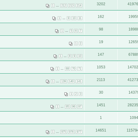
3202
4197
...
1
212
213
214
162
1995
...
1
9
10
11
98
1898
...
1
5
6
7
19
1265
1
2
147
6788
...
1
8
9
10
1053
1470
...
1
69
70
71
2113
4127
...
1
139
140
141
30
1437
1
2
3
1451
2823
...
1
95
96
97
1
109
14651
11579
...
1
975
976
977