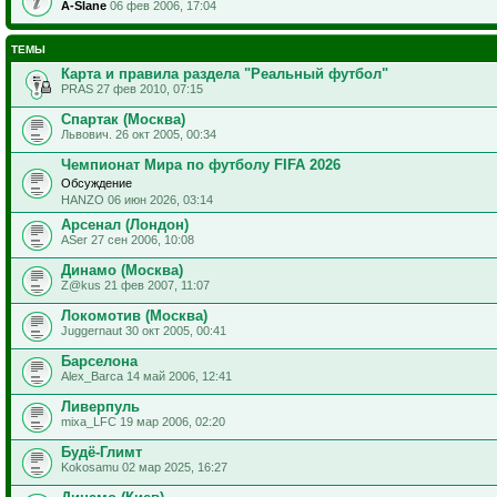
A-Slane
06 фев 2006, 17:04
ТЕМЫ
Карта и правила раздела "Реальный футбол"
PRAS 27 фев 2010, 07:15
Спартак (Москва)
Львович. 26 окт 2005, 00:34
Чемпионат Мира по футболу FIFA 2026
Обсуждение
HANZO 06 июн 2026, 03:14
Арсенал (Лондон)
ASer 27 сен 2006, 10:08
Динамо (Москва)
Z@kus 21 фев 2007, 11:07
Локомотив (Москва)
Juggernaut 30 окт 2005, 00:41
Барселона
Alex_Barca 14 май 2006, 12:41
Ливерпуль
mixa_LFC 19 мар 2006, 02:20
Будё-Глимт
Kokosamu 02 мар 2025, 16:27