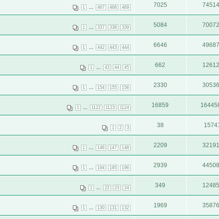
7025
7451
...
1
467
468
469
5084
7007
...
1
337
338
339
6646
4968
...
1
442
443
444
662
1261
...
1
43
44
45
2330
3053
...
1
154
155
156
16859
16445
...
1
1122
1123
1124
38
1574
1
2
3
2209
3219
...
1
146
147
148
2939
4450
...
1
194
195
196
349
1248
...
1
22
23
24
1969
3587
...
1
130
131
132