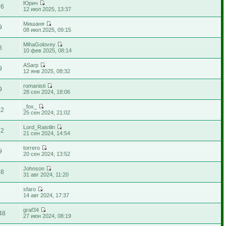
Юрич
66
12 июл 2025, 13:37
Мишаня
9
08 июл 2025, 09:15
MihaGolovey
8
10 фев 2025, 08:14
ASarp
9
12 янв 2025, 08:32
romanisti
9
28 сен 2024, 18:06
_fox_
22
25 сен 2024, 21:02
Lord_Raistlin
32
21 сен 2024, 14:54
torrero
9
20 сен 2024, 13:52
Johnson
58
31 авг 2024, 11:20
sfaro
4
14 авг 2024, 17:37
graf34
48
27 июн 2024, 08:19