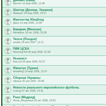
Динамо (Киев)
Barrem 10 май 2006, 13:48
Шахтер (Донецк, Украина)
Фаворит 29 мар 2006, 19:37
Манчестер Юнайтед
Джон 14 апр 2006, 12:58
Бавария (Мюнхен)
Almadeus 18 окт 2006, 15:09
Челси (Лондон)
anubis 29 июл 2007, 12:21
ПФК ЦСКА
ФанатЦСКА 06 мар 2006, 01:58
Ньюкасл
Boss16 06 фев 2009, 03:37
Ювентус (Турин)
fanati4nyj 19 мар 2006, 12:07
Сборная Украины
mikasa 25 ноя 2007, 19:48
Новости реального европейского футбола.
svarog 07 авг 2006, 14:42
Реал (Мадрид)
Жозе_Моуринью 20 окт 2006, 19:53