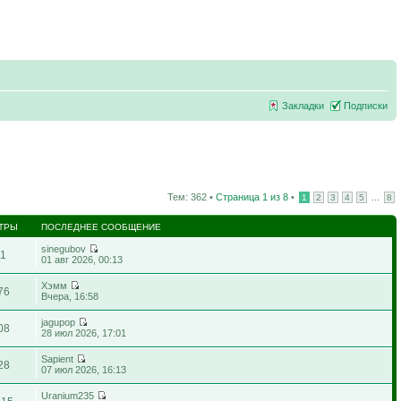
Закладки
Подписки
Тем: 362 •
Страница
1
из
8
•
...
1
2
3
4
5
8
ТРЫ
ПОСЛЕДНЕЕ СООБЩЕНИЕ
sinegubov
11
01 авг 2026, 00:13
Хэмм
76
Вчера, 16:58
jagupop
08
28 июл 2026, 17:01
Sapient
28
07 июл 2026, 16:13
Uranium235