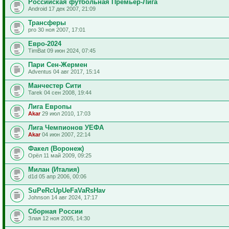
Российская футбольная Премьер-Лига
Android 17 дек 2007, 21:09
Трансферы
pro 30 ноя 2007, 17:01
Евро-2024
TimBat 09 июн 2024, 07:45
Пари Сен-Жермен
Adventus 04 авг 2017, 15:14
Манчестер Сити
Tarek 04 сен 2008, 19:44
Лига Европы
Akar
29 июл 2010, 17:03
Лига Чемпионов УЕФА
Akar
04 июн 2007, 22:14
Факел (Воронеж)
Орёл 11 май 2009, 09:25
Милан (Италия)
d1d 05 апр 2006, 00:06
SuPeRcUpUeFaVaRsHav
Johnson 14 авг 2024, 17:17
Сборная России
Злая 12 ноя 2005, 14:30