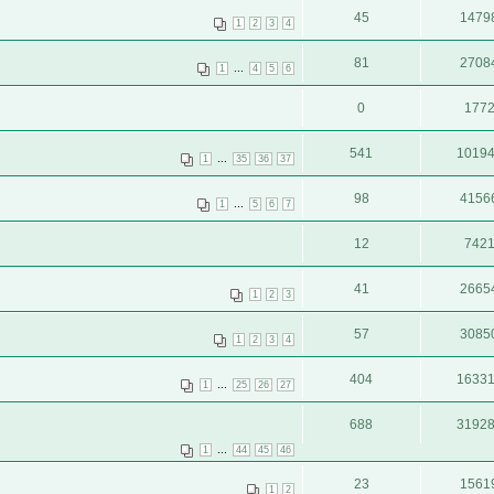
45
1479
1
2
3
4
81
2708
...
1
4
5
6
0
177
541
1019
...
1
35
36
37
98
4156
...
1
5
6
7
12
742
41
2665
1
2
3
57
3085
1
2
3
4
404
1633
...
1
25
26
27
688
3192
...
1
44
45
46
23
1561
1
2